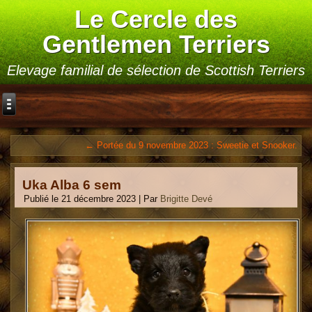
Le Cercle des
Gentlemen Terriers
Elevage familial de sélection de Scottish Terriers
←
Portée du 9 novembre 2023 : Sweetie et Snooker.
Uka Alba 6 sem
Publié le
21 décembre 2023
|
Par
Brigitte Devé