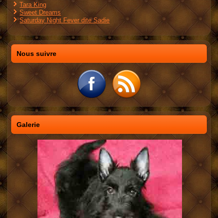
Tara King
Sweet Dreams
Saturday Night Fever dite Sadie
Nous suivre
Galerie