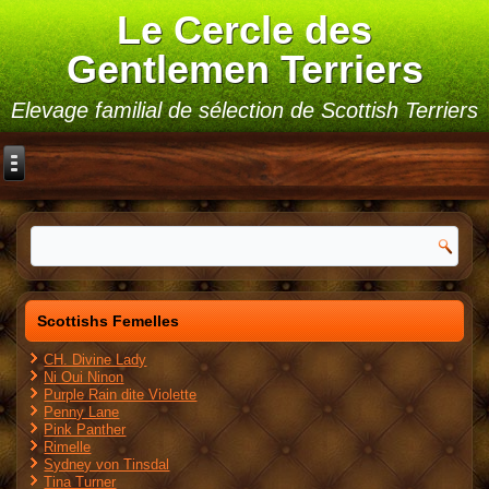
Le Cercle des
Gentlemen Terriers
Elevage familial de sélection de Scottish Terriers
Scottishs Femelles
CH. Divine Lady
Ni Oui Ninon
Purple Rain dite Violette
Penny Lane
Pink Panther
Rimelle
Sydney von Tinsdal
Tina Turner